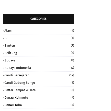
CATEGORIES
Alam
(4)
B
(1)
Banten
(3)
Belitung
(7)
Budaya
(13)
Budaya Indonesia
(13)
Candi Bersejarah
(14)
Candi Gedong Songo
(5)
Daftar Tempat Wisata
(8)
Danau Kelimutu
(4)
Danau Toba
(8)