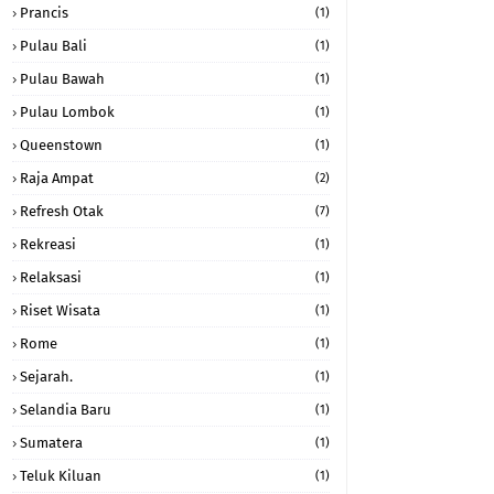
Prancis
(1)
Pulau Bali
(1)
Pulau Bawah
(1)
Pulau Lombok
(1)
Queenstown
(1)
Raja Ampat
(2)
Refresh Otak
(7)
Rekreasi
(1)
Relaksasi
(1)
Riset Wisata
(1)
Rome
(1)
Sejarah.
(1)
Selandia Baru
(1)
Sumatera
(1)
Teluk Kiluan
(1)