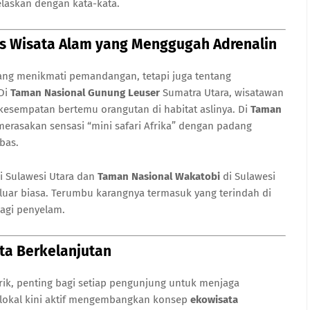
elaskan dengan kata-kata.
tas Wisata Alam yang Menggugah Adrenalin
ang menikmati pemandangan, tetapi juga tentang
 Di
Taman Nasional Gunung Leuser
Sumatra Utara, wisatawan
rkesempatan bertemu orangutan di habitat aslinya. Di
Taman
erasakan sensasi “mini safari Afrika” dengan padang
bas.
i Sulawesi Utara dan
Taman Nasional Wakatobi
di Sulawesi
uar biasa. Terumbu karangnya termasuk yang terindah di
bagi penyelam.
ata Berkelanjutan
ik, penting bagi setiap pengunjung untuk menjaga
 lokal kini aktif mengembangkan konsep
ekowisata