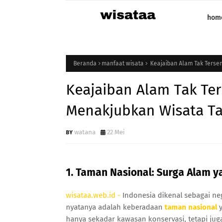
hom
Beranda
manfaat wisata
Keajaiban Alam Tak Tersen
Keajaiban Alam Tak Ter
Menakjubkan Wisata Ta
watana
22 Mei
1. Taman Nasional: Surga Alam 
wisataa.web.id -
Indonesia dikenal sebagai ne
nyatanya adalah keberadaan
taman nasional
y
hanya sekadar kawasan konservasi, tetapi jug