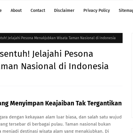
e
About
Contact
Disclaimer
Privacy Policy
Sitema
tuh! Jelajahi Pesona Menakjubkan Wisata Taman Nasional di Indonesia
sentuh! Jelajahi Pesona
man Nasional di Indonesia
yang Menyimpan Keajaiban Tak Tergantikan
gara dengan kekayaan alam luar biasa, dan salah satu wujud
ang tersebar di berbagai pulau. Taman nasional bukan
a menjadi destinasi wisata alam yang menakjubkan. Di